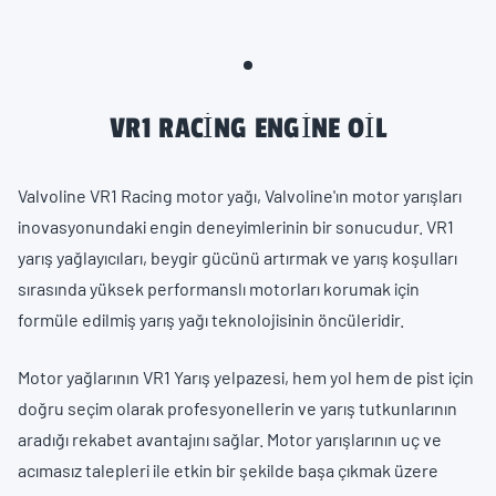
VR1 RACING ENGINE OIL
Valvoline VR1 Racing motor yağı, Valvoline'ın motor yarışları
inovasyonundaki engin deneyimlerinin bir sonucudur. VR1
yarış yağlayıcıları, beygir gücünü artırmak ve yarış koşulları
sırasında yüksek performanslı motorları korumak için
formüle edilmiş yarış yağı teknolojisinin öncüleridir.
Motor yağlarının VR1 Yarış yelpazesi, hem yol hem de pist için
doğru seçim olarak profesyonellerin ve yarış tutkunlarının
aradığı rekabet avantajını sağlar. Motor yarışlarının uç ve
acımasız talepleri ile etkin bir şekilde başa çıkmak üzere