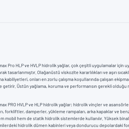
max Pro HLP ve HVLP hidrolik yağlar, çok çeşitli uygulamalar için 
rak tasarlanmıştır. Olağanüstü viskozite kararlılıkları ve aşırı sıcakl
 kabiliyetleri, onları en zorlu çalışma koşullarında çalışan ekipman
getirir. Üstün yağlama, koruma ve performansın gerekli olduğu
max PRO HVLP ve HLP hidrolik yağlar; hidrolik vinçler ve asansörler,
arı, forkliftler, damperler, yükleme rampaları, arka kapaklar ve benz
 mobil hem de statik hidrolik sistemlerde kullanılır. Yüksek bina
ilerdeki hidrolik dümen kabinleri veya dondurucu depolardaki fork