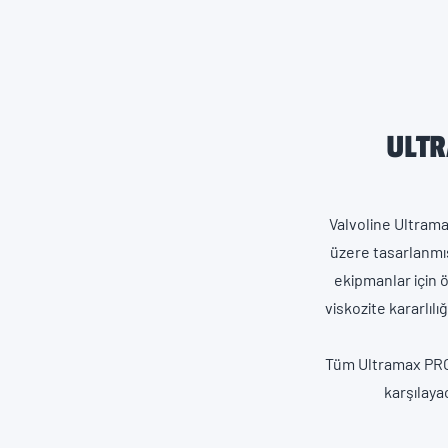
ULTR
Valvoline Ultram
üzere tasarlanmış
ekipmanlar için 
viskozite kararlıl
Tüm Ultramax PRO
karşılaya