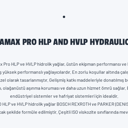
AMAX PRO HLP AND HVLP HYDRAULIC
ax Pro HLP ve HVLP hidrolik yağlar, üstün ekipman performansı v
 yüksek performanslı yağlayıcılardır. En zorlu koşullar altında çalı
özel olarak tasarlanmıştır. Gelişmiş katkı maddeleriyle donatılmış 
ığı, olağanüstü aşınma koruması ve daha uzun hizmet ömrü sağlar. 
endüstriyel sistemler ve hafriyat sistemleri için idealdir.
 HLP ve HVLP hidrolik yağlar BOSCH REXROTH ve PARKER (DENISO
cak şekilde formüle edilmiştir. Çeşitli ISO viskozite sınıflarında mev