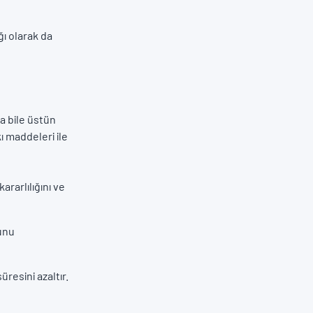
ı olarak da
a bile üstün
ı maddeleri ile
ararlılığını ve
munu
resini azaltır.