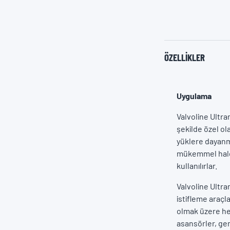
ÖZELLIKLER
Uygulama
Valvoline Ultra
şekilde özel ola
yüklere dayanma
mükemmel hale 
kullanılırlar.
Valvoline Ultra
istifleme araçl
olmak üzere hem
asansörler, gem