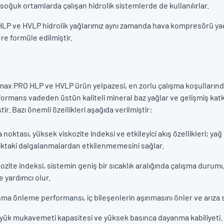
a soğuk ortamlarda çalışan hidrolik sistemlerde de kullanılırlar.
LP ve HVLP hidrolik yağlarımız aynı zamanda hava kompresörü yağ
re formüle edilmiştir.
amax PRO HLP ve HVLP ürün yelpazesi, en zorlu çalışma koşullarınd
rmans vadeden üstün kaliteli mineral baz yağlar ve gelişmiş katk
ir. Bazı önemli özellikleri aşağıda verilmiştir:
oktası, yüksek viskozite indeksi ve etkileyici akış özellikleri; yağ k
lıktaki dalgalanmalardan etkilenmemesini sağlar.
ozite indeksi, sistemin geniş bir sıcaklık aralığında çalışma duru
e yardımcı olur.
ma önleme performansı, iç bileşenlerin aşınmasını önler ve arıza sü
 yük mukavemeti kapasitesi ve yüksek basınca dayanma kabiliyeti.