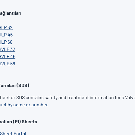
ağlantıları
HLP 32
HLP 46
HLP 68
HVLP 32
HVLP 46
HVLP 68
Formları (SDS)
heet or SDS contains safety and treatment information for a Valv
duct by name or number
ation (PI) Sheets
 Sheet Portal