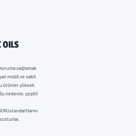
 OILS
e koruma sağlamak
şan mobil ve sabit
bu ürünler yüksek
Bu nedenle, çeşitli
N) standartlarını
cutturlar.