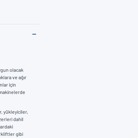
uygun olacak
ıklara ve ağır
lar için
 makinelerde
 yükleyiciler,
erleri dahil
lardaki
liftler gibi