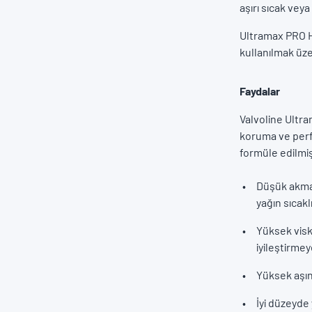
aşırı sıcak vey
Ultramax PRO H
kullanılmak üze
Faydalar
Valvoline Ultr
koruma ve perfo
formüle edilmişt
Düşük akma n
yağın sıcak
Yüksek visk
iyileştirmey
Yüksek aşın
İyi düzeyde