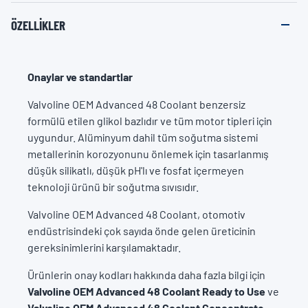
ÖZELLIKLER
Onaylar ve standartlar
Valvoline OEM Advanced 48 Coolant benzersiz
formülü etilen glikol bazlıdır ve tüm motor tipleri için
uygundur. Alüminyum dahil tüm soğutma sistemi
metallerinin korozyonunu önlemek için tasarlanmış
düşük silikatlı, düşük pH'lı ve fosfat içermeyen
teknoloji ürünü bir soğutma sıvısıdır.
Valvoline OEM Advanced 48 Coolant, otomotiv
endüstrisindeki çok sayıda önde gelen üreticinin
gereksinimlerini karşılamaktadır.
Ürünlerin onay kodları hakkında daha fazla bilgi için
Valvoline
OEM Advanced 48 Coolant Ready to Use
ve
Valvoline
OEM Advanced 48 Coolant Concentrate