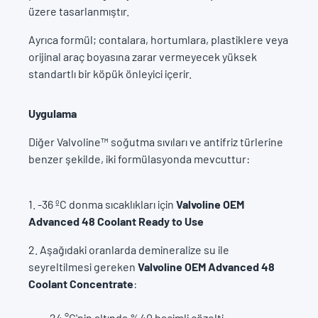
üzere tasarlanmıştır.
Ayrıca formül; contalara, hortumlara, plastiklere veya
orijinal araç boyasına zarar vermeyecek yüksek
standartlı bir köpük önleyici içerir.
Uygulama
Diğer Valvoline™ soğutma sıvıları ve antifriz türlerine
benzer şekilde, iki formülasyonda mevcuttur:
1. -36 ºC donma sıcaklıkları için
Valvoline OEM
Advanced 48 Coolant Ready to Use
2. Aşağıdaki oranlarda demineralize su ile
seyreltilmesi gereken
Valvoline OEM Advanced 48
Coolant Concentrate
:
-24 °C'nin altında %40 hacimli çözelti