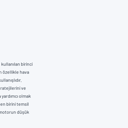
kullanılan birinci
ün özellikle hava
llanışlıdır.
ratejilerini ve
a yardımcı olmak
n birini temsil
, motorun düşük