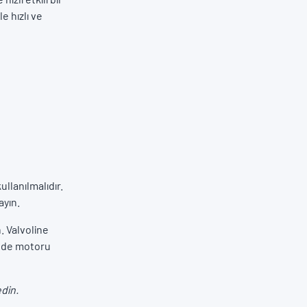
e hızlı ve
llanılmalıdır.
ayın.
. Valvoline
ğinde motoru
din.