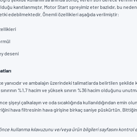
lduğu kanıtlanmıştır. Motor Start spreyimiz eter bazlıdır, bu nedenl
etki edebilmektedir. Önemli özellikleri aşağıda verilmiştir:
zellikleri
formül
ey deseni
atları
 yanıcıdır ve ambalajın üzerindeki talimatlarda belirtilen şekilde ku
sınırının %1,7 hacim ve yüksek sınırın %36 hacim olduğunu unutm
e şişeyi çalkalayın ve oda sıcaklığında kullanıldığından emin olun
riğini hava filtresinin hava girişine birkaç saniye püskürtün. Bitti
ce kullanma kılavuzunu ve/veya ürün bilgileri sayfasını kontrol e