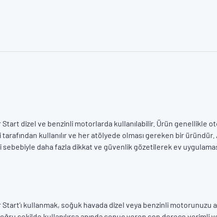
 Start dizel ve benzinli motorlarda kullanılabilir. Ürün genellikle o
 tarafından kullanılır ve her atölyede olması gereken bir üründür
eri sebebiyle daha fazla dikkat ve güvenlik gözetilerek ev uygulam
r Start’ı kullanmak, soğuk havada dizel veya benzinli motorunuzu
oğru şekilde kullanılırsa anında sonuç veren son derece verimli ve h