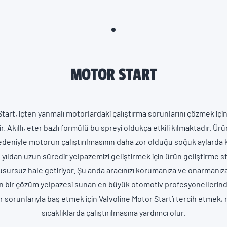
MOTOR START
tart, içten yanmalı motorlardaki çalıştırma sorunlarını çözmek için 
ir. Akıllı, eter bazlı formülü bu spreyi oldukça etkili kılmaktadır. Ür
edeniyle motorun çalıştırılmasının daha zor olduğu soğuk aylarda ku
 yıldan uzun süredir yelpazemizi geliştirmek için ürün geliştirme st
kusursuz hale getiriyor. Şu anda aracınızı korumanıza ve onarmanız
n bir çözüm yelpazesi sunan en büyük otomotiv profesyonellerinde
r sorunlarıyla baş etmek için Valvoline Motor Start’ı tercih etmek
sıcaklıklarda çalıştırılmasına yardımcı olur.