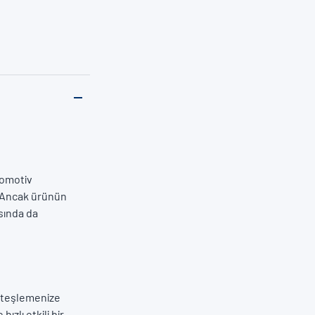
tomotiv
. Ancak ürünün
asında da
 ateşlemenize
ızlı etkili bir