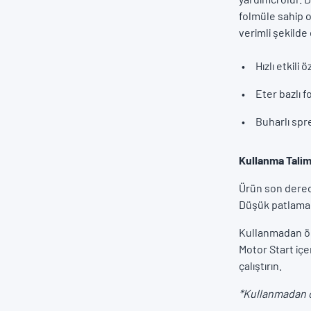
folmüle sahip o
verimli şekilde 
Hızlı etkili ö
Eter bazlı 
Buharlı spr
Kullanma Talim
Ürün son derece
Düşük patlama 
Kullanmadan önc
Motor Start içe
çalıştırın.
*Kullanmadan ön