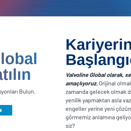
Kariyerin
lobal
Başlangı
tılın
Valvoline Global olarak, s
amaçlıyoruz.
Orijinal olma
syonları Bulun.
zamanda gelecek olmak de
yenilik yapmaktan asla v
engeller yerine yeni çözüm
N
görmemiz anlamına geliyor
siz?