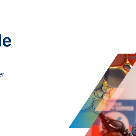
de
er