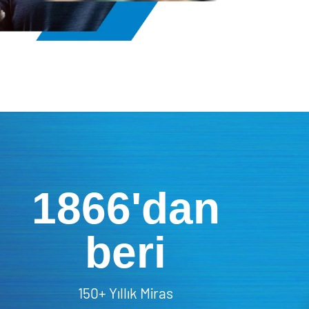
1866'dan
beri
150+ Yıllık Miras