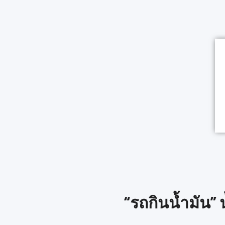
“รถกินน้ำมัน” 