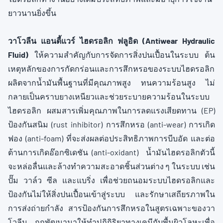
ยาวนานยิ่งขึ้น
วาโวลีน แอนตี้แวร์ ไฮดรอลิก ฟลูอิด (Antiwear Hydraulic
Fluid
)
ให้ความสำคัญกับการจัดการสิ่งปนเปื้อนในระบบ ต้น
เหตุหลักของการกัดกร่อนและการสึกหรอของระบบไฮดรอลิก
ผลิตจากน้ำมันพื้นฐานที่มีคุณภาพสูง ทนความร้อนสูง ไม่
กลายเป็นคราบยางเหนียวและช่วยระบายความร้อนในระบบ
ไฮดรอลิก ผสมสารเพิ่มคุณภาพในการลดแรงเสียดทาน (EP)
ป้องกันสนิม (rust inhibitor) การสึกหรอ (anti-wear) การเกิด
ฟอง (anti-foam) ที่จะส่งผลต่อประสิทธิภาพการบีบอัด และต่อ
ต้านการเกิดอ๊อกซิเดชัน (anti-oxidant) น้ำมันไฮดรอลิกตัวนี้
จะหล่อลื่นและล้างทำความสะอาดชิ้นส่วนต่าง ๆ ในระบบ เช่น
ปั๊ม วาล์ว ซีล และแบริ่ง เพื่อช่วยถนอมระบบไฮดรอลิกและ
ป้องกันไม่ให้สิ่งปนเปื้อนเข้าสู่ระบบ และรักษาเสถียรภาพใน
การส่งถ่ายกำลัง สารป้องกันการสึกหรอในสูตรเฉพาะของวา
โวลีน ถูกพัฒนามาให้ทำปฏิกิริยาทางเคมีกับพื้นผิวโลหะเพื่อ