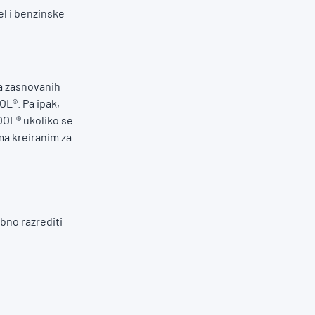
el i benzinske
a zasnovanih
OL®. Pa ipak,
OOL® ukoliko se
ma kreiranim za
bno razrediti