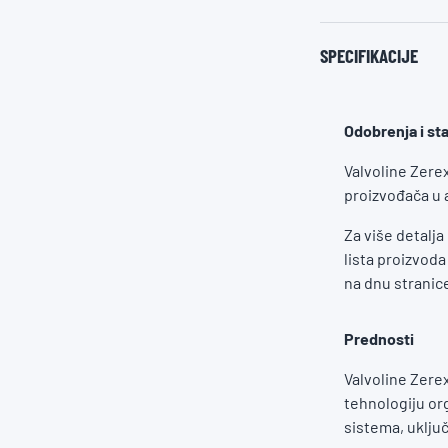
SPECIFIKACIJE
Odobrenja i st
Valvoline Zere
proizvođača u a
Za više detalja
lista proizvod
na dnu stranice
Prednosti
Valvoline Zere
tehnologiju or
sistema, uklju