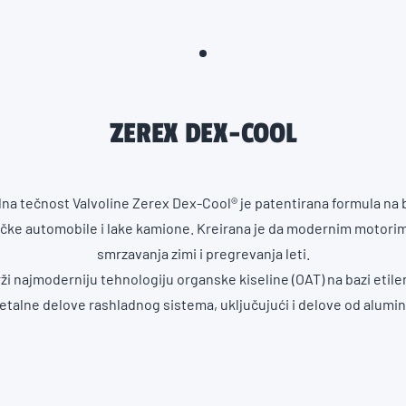
ZEREX DEX-COOL
adna tečnost Valvoline Zerex Dex-Cool® je patentirana formula na 
čke automobile i lake kamione. Kreirana je da modernim motorima
smrzavanja zimi i pregrevanja leti.
i najmoderniju tehnologiju organske kiseline (OAT) na bazi etilen g
etalne delove rashladnog sistema, uključujući i delove od alumin