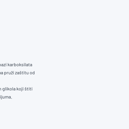
bazi karboksilata
 pruži zaštitu od
likola koji štiti
ijuma.