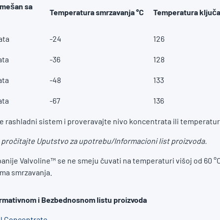
omešan sa
Temperatura smrzavanja °C
Temperatura ključa
ata
-24
126
ata
-36
128
ata
-48
133
ata
-67
136
 rashladni sistem i proveravajte nivo koncentrata ili temperatu
 pročitajte Uputstvo za upotrebu/Informacioni list proizvoda.
nije Valvoline™ se ne smeju čuvati na temperaturi višoj od 60 °C 
vima smrzavanja.
ormativnom i Bezbednosnom listu proizvoda
l Concentrate