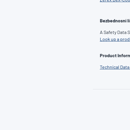
Bezbednosni li
A Safety Data 
Look up a pro
Product Inform
Technical Data