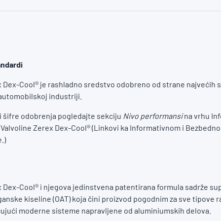
andardi
x Dex-Cool® je rashladno sredstvo odobreno od strane najvećih 
utomobilskoj industriji.
 i šifre odobrenja pogledajte sekciju
Nivo performansi
na vrhu In
a Valvoline Zerex Dex-Cool® (Linkovi ka Informativnom i Bezbedno
.)
x Dex-Cool® i njegova jedinstvena patentirana formula sadrže su
ganske kiseline (OAT) koja čini proizvod pogodnim za sve tipove 
čujući moderne sisteme napravljene od aluminiumskih delova.