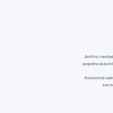
Antifriz i rashl
pogodna za putni
Koncentrat sadrž
sve m