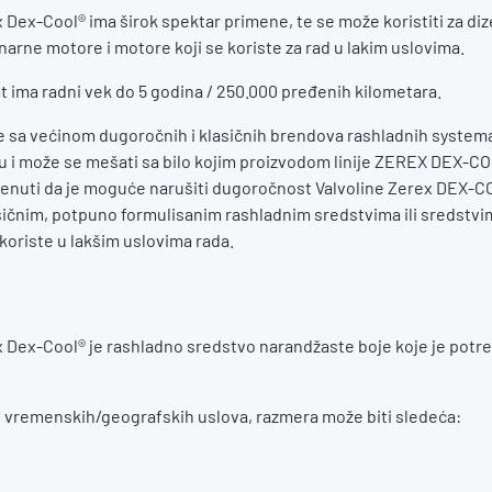
 Dex-Cool® ima širok spektar primene, te se može koristiti za diz
narne motore i motore koji se koriste za rad u lakim uslovima.
t ima radni vek do 5 godina / 250.000 pređenih kilometara.
e sa većinom dugoročnih i klasičnih brendova rashladnih system
lu i može se mešati sa bilo kojim proizvodom linije ZEREX DEX-CO
enuti da je moguće narušiti dugoročnost Valvoline Zerex DEX-C
ičnim, potpuno formulisanim rashladnim sredstvima ili sredstvi
koriste u lakšim uslovima rada.
x Dex-Cool® je rashladno sredstvo narandžaste boje koje je potre
d vremenskih/geografskih uslova, razmera može biti sledeća: