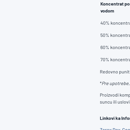
Koncentrat p
vodom
40% koncentr
50% koncentr
60% koncentr
70% koncentr
Redovno punite
*
Pre upotrebe,
Proizvodi kompa
suncu ili uslo
Linkovi ka Inf
Zerex Dex-Coo