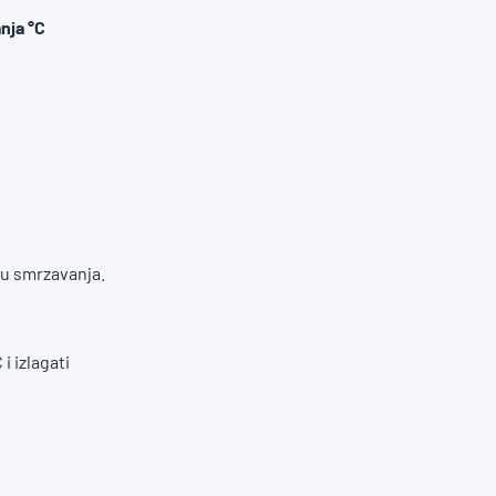
nja °C
ru smrzavanja.
i izlagati