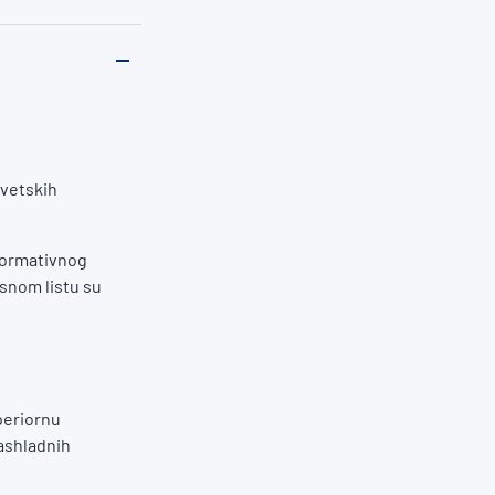
svetskih
formativnog
snom listu su
periornu
rashladnih