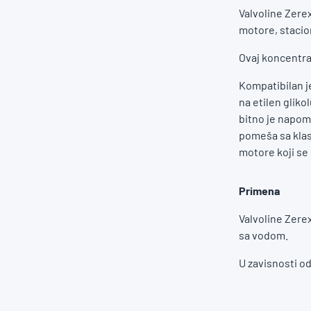
Valvoline Zerex
motore, stacio
Ovaj koncentra
Kompatibilan j
na etilen gliko
bitno je napom
pomeša sa klas
motore koji se 
Primena
Valvoline Zere
sa vodom.
U zavisnosti o