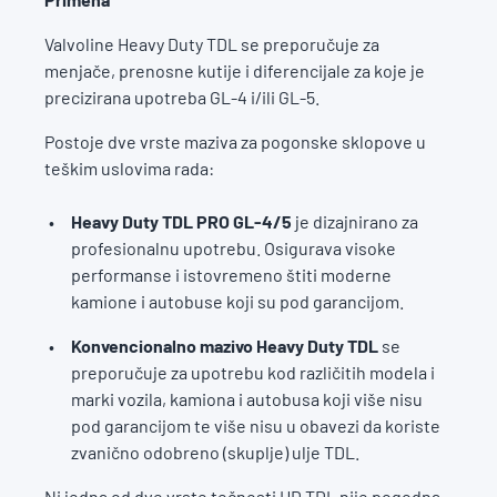
Valvoline Heavy Duty TDL se preporučuje za
menjače, prenosne kutije i diferencijale za koje je
precizirana upotreba GL-4 i/ili GL-5.
Postoje dve vrste maziva za pogonske sklopove u
teškim uslovima rada:
Heavy Duty TDL PRO GL-4/5
je dizajnirano za
profesionalnu upotrebu. Osigurava visoke
performanse i istovremeno štiti moderne
kamione i autobuse koji su pod garancijom.
Konvencionalno mazivo
Heavy Duty TDL
se
preporučuje za upotrebu kod različitih modela i
marki vozila, kamiona i autobusa koji više nisu
pod garancijom te više nisu u obavezi da koriste
zvanično odobreno (skuplje) ulje TDL.
Ni jedna od dve vrste tečnosti HD TDL nije pogodna