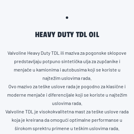
HEAVY DUTY TDL OIL
Valvoline Heavy Duty TDL ili maziva za pogonske sklopove
predstavljaju potpuno sintetička ulja za zupčanike i
menjače u kamionima i autobusima koji se koriste u
najtežim uslovima rada.
Ovo mazivo za teške uslove rada je pogodno za klasične i
moderne menjače i diferencijale koji se koriste u najtežim
uslovima rada.
Valvoline TDL je visokokvalitetna mast za teške uslove rada
koja je kreirana da omogući optimalne performanse u
širokom sprektru primene u teškim uslovima rada.