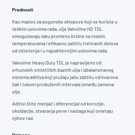
Prednosti
Kao mazivo za pogonske sklopove koji se koriste u
teškim uslovima rada, ulja Valvoline HD TDL
omogućavaju laku promenu brzine na niskim
temperaturama i efikasnu zaštitu tretiranih delova
od oštećenja i u najzahtevnijim uslovima rada.
Valvoline Heavy Duty TDL je napravljeno od
vrhunskih sintetičkih baznih ulja i izbalansiranog
sistema aditiva koji pružaju jaču zaštitu od kvarova
čak i tokom produženih intervala između zamena
ulja.
Aditivi štite menjač i diferencijal od korozije,
oksidacije, stvaranja pene i naslaga koji ometaju
njihov rad.
Primena