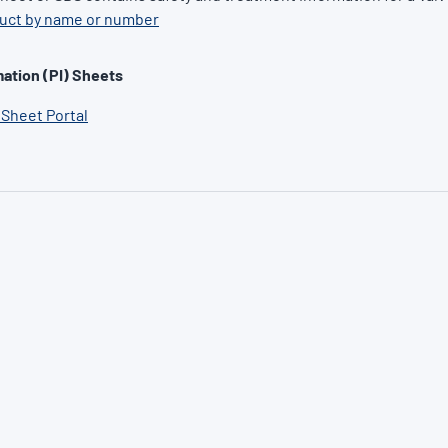
duct by name or number
ation (PI) Sheets
 Sheet Portal