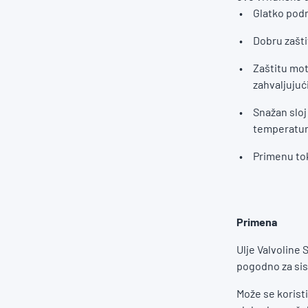
Glatko podm
Dobru zašti
Zaštitu mot
zahvaljujuć
Snažan sloj
temperature
Primenu to
Primena
Ulje Valvoline
pogodno za sis
Može se koristi