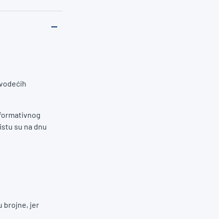
 vodećih
nformativnog
istu su na dnu
 brojne, jer