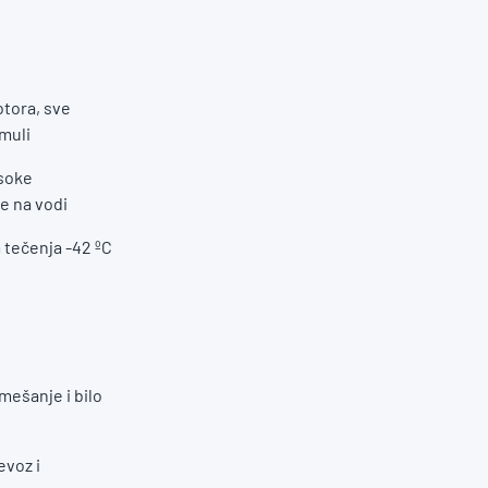
otora, sve
rmuli
isoke
e na vodi
 tečenja -42 ºC
mešanje i bilo
evoz i