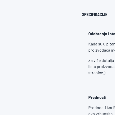
SPECIFIKACIJE
Odobrenja i st
Kada su u pita
proizvođača m
Za više detalja
lista proizvod
stranice.)
Prednosti
Prednosti kori
ovo vrhunsko u