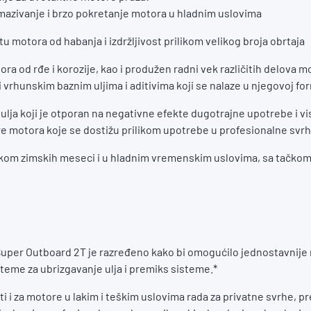
azivanje i brzo pokretanje motora u hladnim uslovima
tu motora od habanja i izdržljivost prilikom velikog broja obrtaja
ora od rđe i korozije, kao i produžen radni vek različitih delova m
i vrhunskim baznim uljima i aditivima koji se nalaze u njegovoj fo
 ulja koji je otporan na negativne efekte dugotrajne upotrebe i v
 motora koje se dostižu prilikom upotrebe u profesionalne svrh
kom zimskih meseci i u hladnim vremenskim uslovima, sa tačkom
 Super Outboard 2T je razređeno kako bi omogućilo jednostavnije 
teme za ubrizgavanje ulja i premiks sisteme.*
ti i za motore u lakim i teškim uslovima rada za privatne svrhe, pr