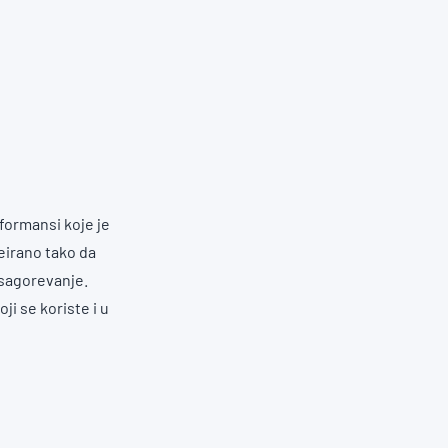
formansi koje je
eirano tako da
 sagorevanje.
i se koriste i u