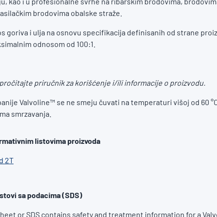
u, kao i u profesionalne svrhe na ribarskim brodovima, brodovim
pasilačkim brodovima obalske straže.
s goriva i ulja na osnovu specifikacija definisanih od strane pro
ksimalnim odnosom od 100:1.
ročitajte priručnik za korišćenje i/ili informacije o proizvodu.
nije Valvoline™ se ne smeju čuvati na temperaturi višoj od 60 °C 
vima smrzavanja.
ormativnim listovima proizvoda
d 2T
stovi sa podacima (SDS)
Sheet or SDS contains safety and treatment information for a Valv