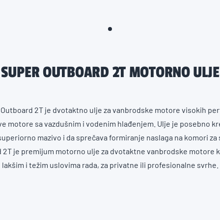
SUPER OUTBOARD 2T MOTORNO ULJE
 Outboard 2T je dvotaktno ulje za vanbrodske motore visokih per
e motore sa vazdušnim i vodenim hlađenjem. Ulje je posebno kr
superiorno mazivo i da sprečava formiranje naslaga na komori za
2T je premijum motorno ulje za dvotaktne vanbrodske motore koj
lakšim i težim uslovima rada, za privatne ili profesionalne svrhe.