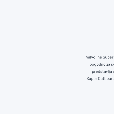
Valvoline Super
pogodno za sv
predstavlja 
Super Outboard 