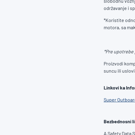
slobodnu vožnj
održavanje i s
*Koristite odno
motora, sa ma
*Pre upotrebe p
Proizvodi kompa
suncu ili uslo
Linkovi ka Inf
Super Outboar
Bezbednosni li
A Safety Data 