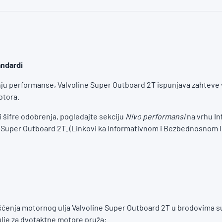
andardi
nju performanse, Valvoline Super Outboard 2T ispunjava zahteve
otora.
 i šifre odobrenja, pogledajte sekciju
Nivo performansi
na vrhu I
a Super Outboard 2T. (Linkovi ka Informativnom i Bezbednosnom l
šćenja motornog ulja Valvoline Super Outboard 2T u brodovima su
lje za dvotaktne motore pruža: