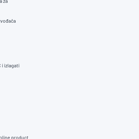
a za
izvođača
i izlagati
oline product.