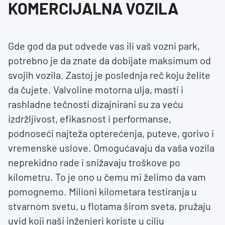
KOMERCIJALNA VOZILA
Gde god da put odvede vas ili vaš vozni park,
potrebno je da znate da dobijate maksimum od
svojih vozila. Zastoj je poslednja reč koju želite
da čujete. Valvoline motorna ulja, masti i
rashladne tečnosti dizajnirani su za veću
izdržljivost, efikasnost i performanse,
podnoseći najteža opterećenja, puteve, gorivo i
vremenske uslove. Omogućavaju da vaša vozila
neprekidno rade i snižavaju troškove po
kilometru. To je ono u čemu mi želimo da vam
pomognemo. Milioni kilometara testiranja u
stvarnom svetu, u flotama širom sveta, pružaju
uvid koji naši inženjeri koriste u cilju