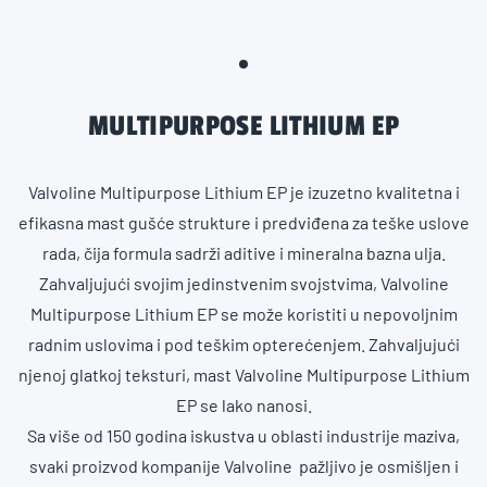
MULTIPURPOSE LITHIUM EP
Valvoline Multipurpose Lithium EP je izuzetno kvalitetna i
efikasna mast gušće strukture i predviđena za teške uslove
rada, čija formula sadrži aditive i mineralna bazna ulja.
Zahvaljujući svojim jedinstvenim svojstvima, Valvoline
Multipurpose Lithium EP se može koristiti u nepovoljnim
radnim uslovima i pod teškim opterećenjem. Zahvaljujući
njenoj glatkoj teksturi, mast Valvoline Multipurpose Lithium
EP se lako nanosi.
Sa više od 150 godina iskustva u oblasti industrije maziva,
svaki proizvod kompanije Valvoline pažljivo je osmišljen i