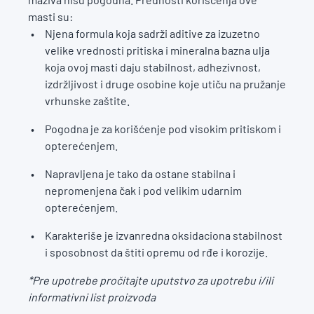
masti su:
Njena formula koja sadrži aditive za izuzetno
velike vrednosti pritiska i mineralna bazna ulja
koja ovoj masti daju stabilnost, adhezivnost,
izdržljivost i druge osobine koje utiču na pružanje
vrhunske zaštite.
Pogodna je za korišćenje pod visokim pritiskom i
opterećenjem.
Napravljena je tako da ostane stabilna i
nepromenjena čak i pod velikim udarnim
opterećenjem.
Karakteriše je izvanredna oksidaciona stabilnost
i sposobnost da štiti opremu od rđe i korozije.
*Pre upotrebe pročitajte uputstvo za upotrebu i/ili
informativni list proizvoda