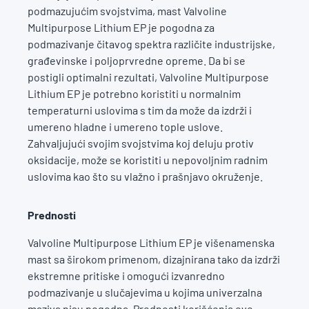
podmazujućim svojstvima, mast Valvoline
Multipurpose Lithium EP je pogodna za
podmazivanje čitavog spektra različite industrijske,
građevinske i poljoprvredne opreme. Da bi se
postigli optimalni rezultati, Valvoline Multipurpose
Lithium EP je potrebno koristiti u normalnim
temperaturni uslovima s tim da može da izdrži i
umereno hladne i umereno tople uslove.
Zahvaljujući svojim svojstvima koj deluju protiv
oksidacije, može se koristiti u nepovoljnim radnim
uslovima kao što su vlažno i prašnjavo okruženje.
Prednosti
Valvoline Multipurpose Lithium EP je višenamenska
mast sa širokom primenom, dizajnirana tako da izdrži
ekstremne pritiske i omogući izvanredno
podmazivanje u slučajevima u kojima univerzalna
maziva nisu pogodna. Prednosti korišćenja ove