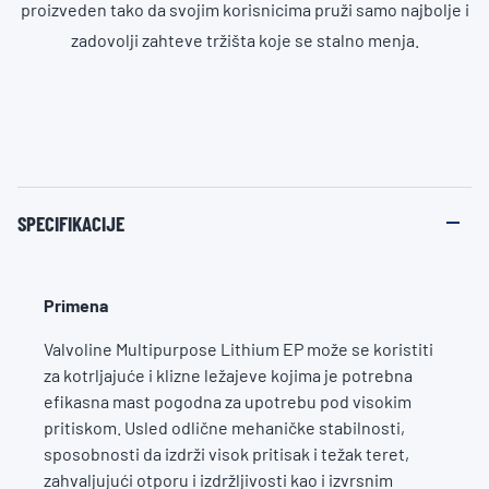
proizveden tako da svojim korisnicima pruži samo najbolje i
zadovolji zahteve tržišta koje se stalno menja.
SPECIFIKACIJE
Primena
Valvoline Multipurpose Lithium EP može se koristiti
za kotrljajuće i klizne ležajeve kojima je potrebna
efikasna mast pogodna za upotrebu pod visokim
pritiskom. Usled odlične mehaničke stabilnosti,
sposobnosti da izdrži visok pritisak i težak teret,
zahvaljujući otporu i izdržljivosti kao i izvrsnim