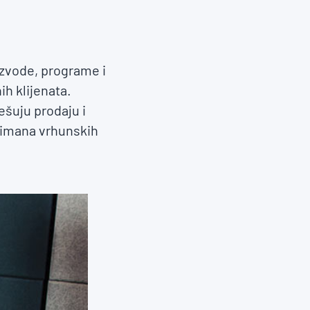
zvode, programe i
ih klijenata.
ešuju prodaju i
timana vrhunskih