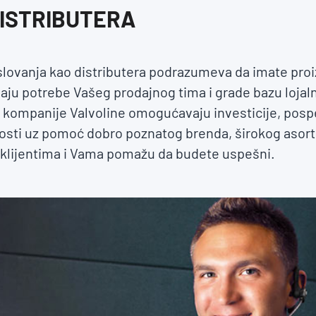
ISTRIBUTERA
ovanja kao distributera podrazumeva da imate proi
aju potrebe Vašeg prodajnog tima i grade bazu lojaln
i kompanije Valvoline omogućavaju investicije, posp
osti uz pomoć dobro poznatog brenda, širokog asor
e klijentima i Vama pomažu da budete uspešni.