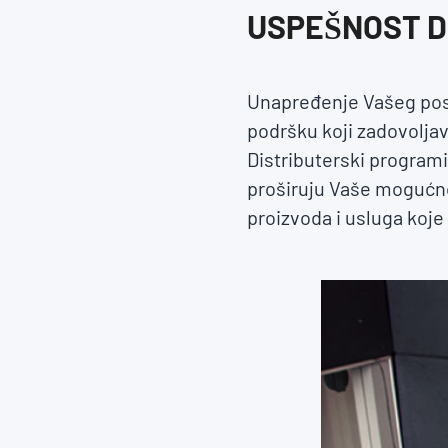
USPEŠNOST D
Unapređenje Vašeg posl
podršku koji zadovoljav
Distributerski program
proširuju Vaše mogućn
proizvoda i usluga koj