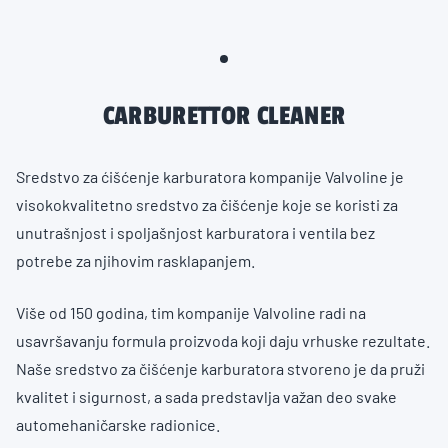
CARBURETTOR CLEANER
Sredstvo za ćišćenje karburatora kompanije Valvoline je
visokokvalitetno sredstvo za čišćenje koje se koristi za
unutrašnjost i spoljašnjost karburatora i ventila bez
potrebe za njihovim rasklapanjem.
Više od 150 godina, tim kompanije Valvoline radi na
usavršavanju formula proizvoda koji daju vrhuske rezultate.
Naše sredstvo za čišćenje karburatora stvoreno je da pruži
kvalitet i sigurnost, a sada predstavlja važan deo svake
automehaničarske radionice.