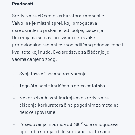
Prednosti
Sredstvo za čišćenje karburatora kompanije
Valvoline je mlazni sprej, koji omogućava
usredsređeno prskanje radi boljeg čišćenja.
Decenijama su naši proizvodi deo svake
profesionalne radionice zbog odličnog odnosa cene i
kvaliteta koji nude. Ova sredstvo za čišćenje je
veoma cenjeno zbog:
Svojstava efikasnog rastvaranja
Toga što posle korišćenja nema ostataka
Nekorozivnih osobina koja ovo sredstvo za
čišćenje karburatora čine pogodnim za metalne
delove i površine
Posedovanja mlaznice od 360° koja omogućava
upotrebu spreja u bilo kom smeru, što samo