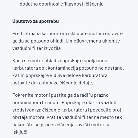
dodatno doprinosi efikasnosti čišćenja
Uputstvo za upotrebu
Pre tretmana karburatora isključite motor i ostavite
ga da se potpuno ohladi. U međuvremenu uklonite
vazdušni filter iz vozila.
Kada se motor ohladi, naprskajte spoljašnost
karburatora dok kontaminacija potpuno ne nestane.
Zatim poprskajte vidljive delove karburatora i
ostavite da rastvor za čišćenje deluje.
Pokrenite motor i pustite ga da radi “u prazno”
ograničenom brzinom. Poprskajte ulaz za vazduh
sredstvom za čišćenje karburatora i povećajte broj
obrtaja motora. Vratite vazdušni filter na mesto tek
nakon što se proces čišćenja završi i motor se
isključi.