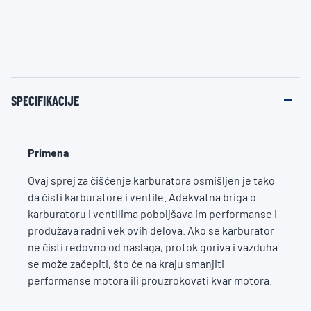
SPECIFIKACIJE
Primena
Ovaj sprej za čišćenje karburatora osmišljen je tako
da čisti karburatore i ventile. Adekvatna briga o
karburatoru i ventilima poboljšava im performanse i
produžava radni vek ovih delova. Ako se karburator
ne čisti redovno od naslaga, protok goriva i vazduha
se može začepiti, što će na kraju smanjiti
performanse motora ili prouzrokovati kvar motora.