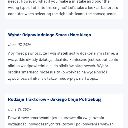
needs. However, what if you make a mistake and pour the
wrong type of oil into the engine? Let’s take a look at factors to
consider when selecting the right lubricant, the consequences
of using the inappropriate one, as well as the steps you should
take to fix the problem.
Wybór Odpowiedniego Smaru Morskiego
June 07, 2024
Aby mieć pewność, że Twój statek jest w doskonałym stanie, a
wszystkie układy działają idealnie, konieczne jest zaopatrzenie
silnika w odpowiedni olej do silników okrętowych. Wybór
środka smarnego może nie tylko wpłynąć na wydajność i
żywotność silnika, ale także mieć wpływ na Twoje
bezpieczeństwo. Ten krótki, ale pouczający przewodnik pomoże
Ci wybrać odpowiednie oleje do silników okrętowych, które
dokładnie odpowiadają wymaganiom Twojego statku.
Rodzaje Traktorów - Jakiego Oleju Potrzebują
June 21, 2024
Prawidłowe smarowanie jest kluczowe dla zwiększenia
wydajności nowoczesnych traktorów i pokonywania wyzwań