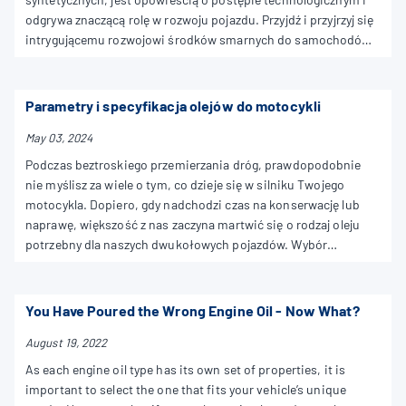
odgrywa znaczącą rolę w rozwoju pojazdu. Przyjdź i przyjrzyj się
intrygującemu rozwojowi środków smarnych do samochodów i
poznaj ich kluczową rolę w innowacjach i osiągach pojazdów.
Parametry i specyfikacja olejów do motocykli
May 03, 2024
Podczas beztroskiego przemierzania dróg, prawdopodobnie
nie myślisz za wiele o tym, co dzieje się w silniku Twojego
motocykla. Dopiero, gdy nadchodzi czas na konserwację lub
naprawę, większość z nas zaczyna martwić się o rodzaj oleju
potrzebny dla naszych dwukołowych pojazdów. Wybór
odpowiednich środków smarnych do motocykli nie jest łatwym
zadaniem. Oto krótki przewodnik, który pozwoli przybliżyć
parametry i specyfikację olejów do motocykli, dzięki czemu
You Have Poured the Wrong Engine Oil - Now What?
wybierzesz najlepszy produkt dla swojego pojazdu.
August 19, 2022
As each engine oil type has its own set of properties, it is
important to select the one that fits your vehicle’s unique