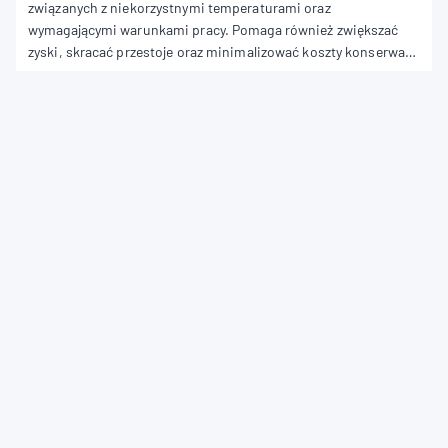
związanych z niekorzystnymi temperaturami oraz
wymagającymi warunkami pracy. Pomaga również zwiększać
zyski, skracać przestoje oraz minimalizować koszty konserwacji
i napraw. W tym obszernym przewodniku omówimy
podstawowe pojęcia związane ze smarowaniem traktorów, w
tym różne role ciągników w różnych branżach, typy silników
traktorów oraz niezbędne środki smarne. Zaczynamy!