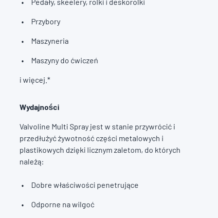
Pedały, skeelery, rolki i deskorolki
Przybory
Maszyneria
Maszyny do ćwiczeń
i więcej.*
Wydajności
Valvoline Multi Spray jest w stanie przywrócić i
przedłużyć żywotność części metalowych i
plastikowych dzięki licznym zaletom, do których
należą:
Dobre właściwości penetrujące
Odporne na wilgoć