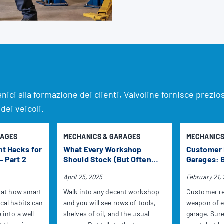
ici alla formazione dei clienti, Valvoline fornisce prezi
ei veicoli.
RAGES
MECHANICS & GARAGES
MECHANICS
t Hacks for
What Every Workshop
Customer 
– Part 2
Should Stock (But Often
Garages: B
Does Not)
Through S
April 25, 2025
February 21,
d at how smart
Walk into any decent workshop
Customer re
cal habits can
and you will see rows of tools,
weapon of e
 into a well-
shelves of oil, and the usual
garage. Sur