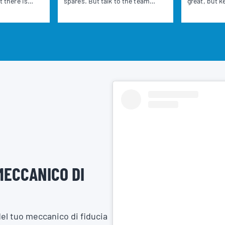
t there is
spares. But talk to the team
great, but 
er. Part 2
when a job runs long or
already have
 further, with
something breaks unexpectedly,
real magic h
ips—some
and you will quickly hear the
cost-effecti
avvy—all
same phrase: “We really should
reputation,
ping you get
keep that in stock.” This
into a comm
time, without
Valvoline post is about the
than just a
 your hands
unsung heroes of workshop
auto repair 
 time is
inventory—the overlooked, the
best part? I
 ideas will
underestimated, the items you
gimmicks or
e bolts on
only think about when you are
tricks—just 
halfway through a job and losing
effort, and 
time fast.
commitment
customers h
you turn fir
lifelong clie
MECCANICO DI
what makes
back excited
del tuo meccanico di fiducia