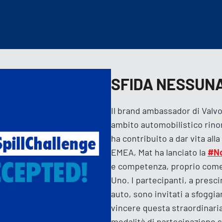
SFIDA NESSUNA
Il brand ambassador di Valv
ambito automobilistico rino
ha contribuito a dar vita alla
EMEA, Mat ha lanciato la
#No
e competenza, proprio come 
Uno. I partecipanti, a presci
auto, sono invitati a sfoggiar
vincere questa straordinaria
modalità di partecipazione so