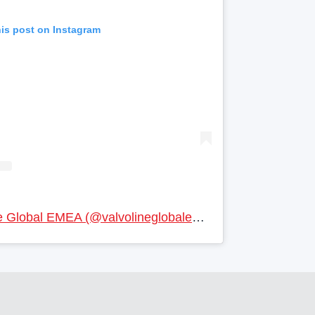
his post on Instagram
A post shared by Valvoline Global EMEA (@valvolineglobalemea)