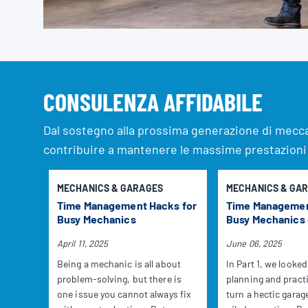
CONSULENZA AFFIDABILE
Dal sostegno alla prossima generazione di meccan
contribuire a mantenere le massime prestazioni d
MECHANICS & GARAGES
MECHANICS & GA
Time Management Hacks for
Time Managemen
Busy Mechanics
Busy Mechanics 
April 11, 2025
June 06, 2025
Being a mechanic is all about
In Part 1, we looke
problem-solving, but there is
planning and practi
one issue you cannot always fix
turn a hectic garage