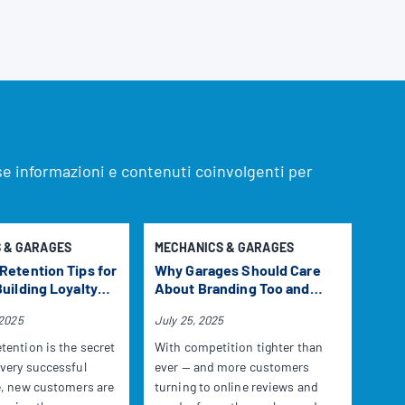
ose informazioni e contenuti coinvolgenti per
 & GARAGES
MECHANICS & GARAGES
MEC
Retention Tips for
Why Garages Should Care
Work
uilding Loyalty
About Branding Too and
Gar
ervice Excellence
How to Build Yours
with
 2025
July 25, 2025
March
tention is the secret
With competition tighter than
In th
very successful
ever — and more customers
mode
e, new customers are
turning to online reviews and
usef