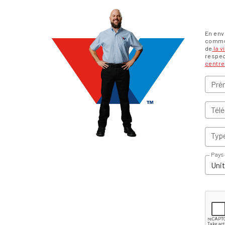
En env
commun
de
la v
respec
centre
Pré
Tél
Type
Pays
Unit