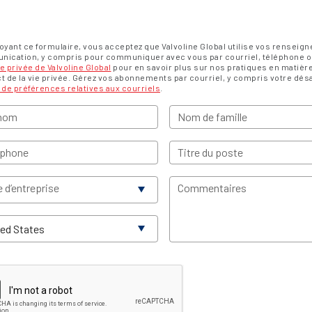
oyant ce formulaire, vous acceptez que Valvoline Global utilise vos renseig
ication, y compris pour communiquer avec vous par courriel, téléphone ou 
ie privée de Valvoline Global
pour en savoir plus sur nos pratiques en matièr
t de la vie privée. Gérez vos abonnements par courriel, y compris votre dé
 de préférences relatives aux courriels
.
nom
Nom de famille
éphone
Titre du poste
 d’entreprise
Commentaires
ed States