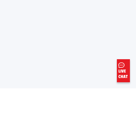
LIVE
CHAT
EN SAVIOR PLUS
LIENS UTILES
À Propos De Nous
Fiche de données de sécurité
Carrieres
Feuille d’information de produit