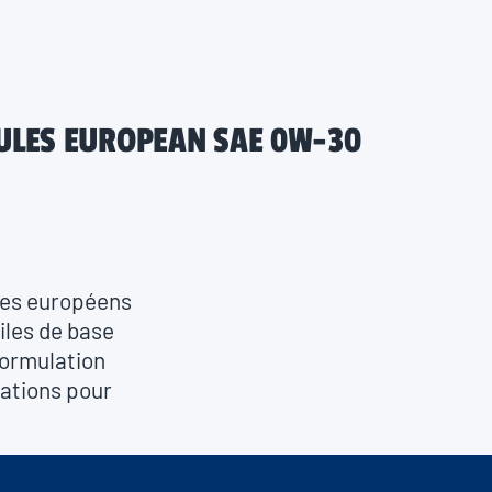
ULES EUROPEAN SAE 0W-30
ules européens
iles de base
formulation
cations pour
eur Valvoline
est également
e C30.