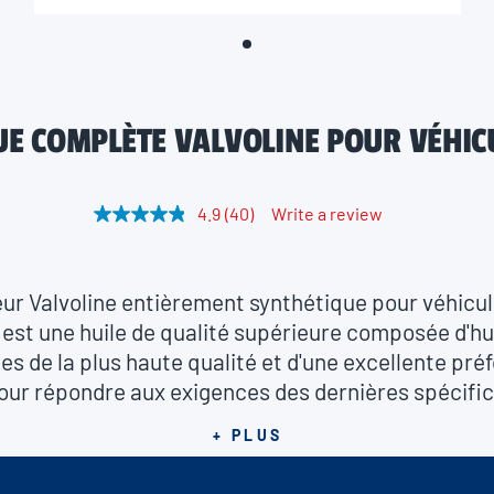
UE COMPLÈTE VALVOLINE POUR VÉHIC
4.9
(40)
Write a review
R
e
a
d
4
eur Valvoline entièrement synthétique pour véhic
0
R
st une huile de qualité supérieure composée d'hu
e
es de la plus haute qualité et d'une excellente pré
v
i
pour répondre aux exigences des dernières spécifi
e
w
teur 504.00 et 507.00 de Volkswagen. L'huile à mot
s
+ PLUS
synthétique pour véhicules européens SAE 0W-30 
.
S
mandée pour les applications ACEA C3 et Porsch
a