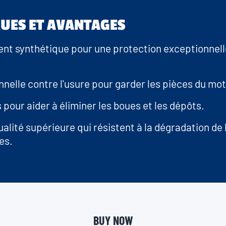
m
e
p
QUES ET AVANTAGES
a
g
e
nt synthétique pour une protection exceptionnelle
l
i
n
k
nnelle contre l'usure pour garder les pièces du 
.
 pour aider à éliminer les boues et les dépôts.
alité supérieure qui résistent à la dégradation de l
es.
BUY NOW