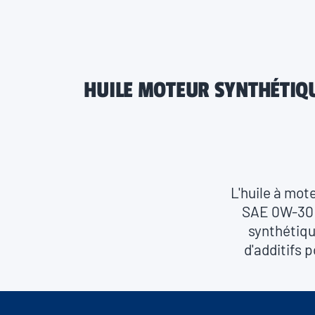
HUILE MOTEUR SYNTHÉTIQ
L'huile à mot
SAE 0W-30 e
synthétiqu
d'additifs 
l'huile à mo
entièrement 
recom