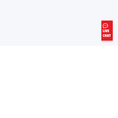
LIVE
CHAT
EN SAVIOR PLUS
LIENS UTILES
À Propos De Nous
Fiche de données de sécurité
Carrieres
Feuille d’information de produit
Aramco
Base de données mondiale OEM
Normes commerciales mondiales
Fournisseurs
Express Care par Valvoline™