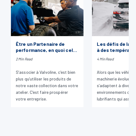
Être un Partenaire de
Les défis de la lu
performance, en quoi cela
à des températu
consiste?
extrêmes : la cha
2 Min Read
4 Min Read
froid
S’associer à Valvoline, c’est bien
Alors que les véhicule
plus qu’utiliser les produits de
machinerie évoluent 
notre vaste collection dans votre
s’adaptent à divers
atelier. C’est faire prospérer
environnements d’util
votre entreprise.
lubrifiants qui assur
fonctionnement font
face à des défis impo
s’agisse de chaleur...