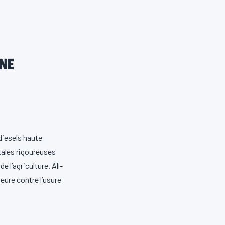
NE
diesels haute
ales rigoureuses
 l’agriculture. All-
eure contre l’usure
, CJ-4, CI-4 PLUS,