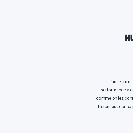
H
L’huile à mo
performance à d
comme on les connaî
Terrain est conçu 
L’huile à moteur 