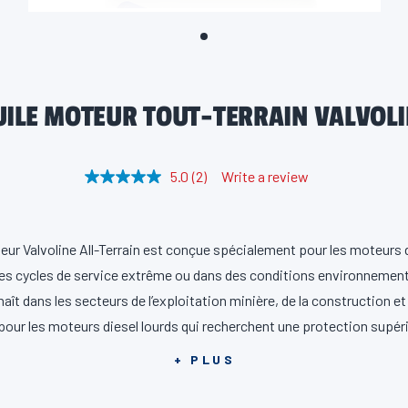
UILE MOTEUR TOUT-TERRAIN VALVOLI
5.0
(2)
Write a review
R
e
a
d
2
teur Valvoline All-Terrain est conçue spécialement pour les moteurs 
R
e
es cycles de service extrême ou dans des conditions environnement
v
i
t dans les secteurs de l’exploitation minière, de la construction et de
e
pour les moteurs diesel lourds qui recherchent une protection supéri
w
s
dans les applications extrêmes et les environnements difficiles.
.
+ PLUS
S
a
m
Valvoline All-Terrain est homologuée pour les normes de service CK-4