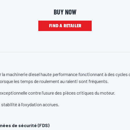
e
CI-4 et CH-4 de l’API.
p
BUY NOW
a
g
e
FIND A RETAILER
l
i
n
k
.
 la machinerie diesel haute performance fonctionnant à des cycles 
lorsque les temps de roulement au ralenti sont fréquents.
xceptionnelle contre l’usure des pièces critiques du moteur.
 stabilité à l’oxydation accrues.
nées de sécurité (FDS)