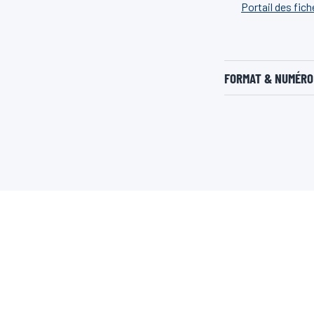
Portail des fic
FORMAT & NUMÉRO 
EN SAVIOR PLUS
LIENS UTILES
À Propos De Nous
Fiche de données de sécurité
Carrieres
Feuille d’information de produit