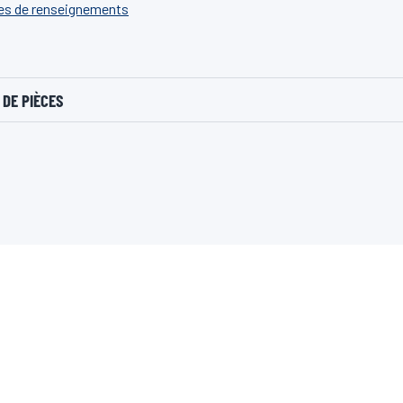
hes de renseignements
DE PIÈCES
PARTENARIATS MONDIAUX
AMAF1
FIFA