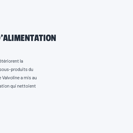
D’ALIMENTATION
tériorent la
 sous-produits du
 Valvoline a mis au
tion qui nettoient
rifice d’admission
sent de changer.