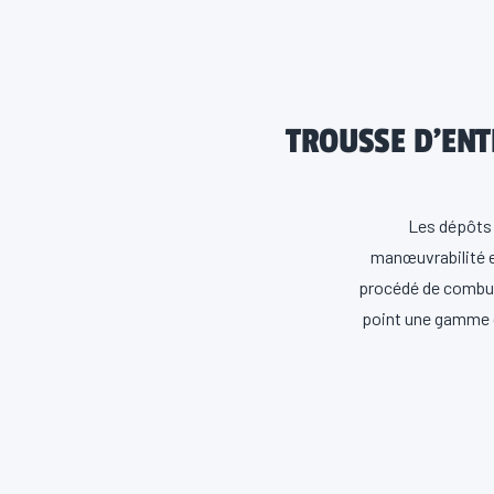
TROUSSE D’ENT
Les dépôts 
manœuvrabilité e
procédé de combust
point une gamme d
les systèmes d’al
(PFI) afin que 