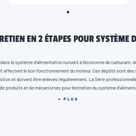
RETIEN EN 2 ÉTAPES POUR SYSTÈME 
dans le système d’alimentation nuisent à l’économie de carburant, dé
t affectent le bon fonctionnement du moteur. Ces dépôts sont des
ion et doivent être enlevés régulièrement. La Série professionnelle
e produits et de mécanismes pour l’entretien du système d’alimenta
imentation à injection directe d’essence (GDI) et à injection dans l’o
+ PLUS
vos techniciens puissent répondre aux besoins des clients qui ne ces