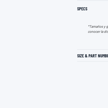
SPECS
*Tamaños y gr
conocer la di
SIZE & PART NUMB