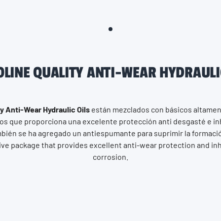
LINE QUALITY ANTI-WEAR HYDRAULI
ty Anti-Wear Hydraulic Oils
están mezclados con básicos altament
os que proporciona una excelente protección anti desgasté e inh
mbién se ha agregado un antiespumante para suprimir la formaci
 ive package that provides excellent anti-wear protection and inh
corrosion.