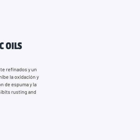
C OILS
e refinados y un
ibe la oxidación y
ón de espuma y la
ibits rusting and