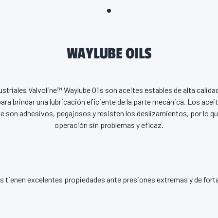
WAYLUBE OILS
ustriales Valvoline™ Waylube Oils son aceites estables de alta calid
a brindar una lubricación eficiente de la parte mecánica. Los aceit
e son adhesivos, pegajosos y resisten los deslizamientos, por lo q
operación sin problemas y eficaz.
 tienen excelentes propiedades ante presiones extremas y de fortal