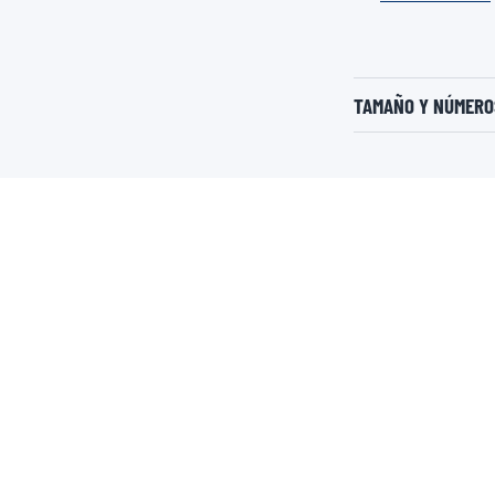
TAMAÑO Y NÚMEROS
NO TE PIERDAS
TEAM VALVOLINE
ALIANZAS M
AMF1
HRI
AMAF1
El Original
Influencers
Mes del mecánico
AMF1
Aramco