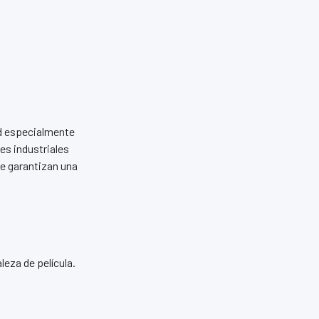
ad especialmente
es industriales
ue garantizan una
eza de película.