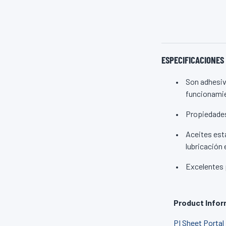
ESPECIFICACIONES
Son adhesiv
funcionamie
Propiedades
Aceites est
lubricación 
Excelentes p
Product Infor
PI Sheet Portal