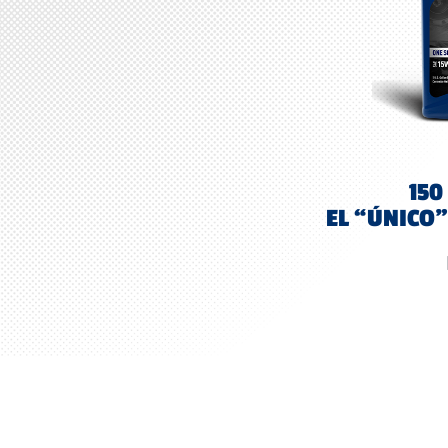
150
EL “ÚNICO