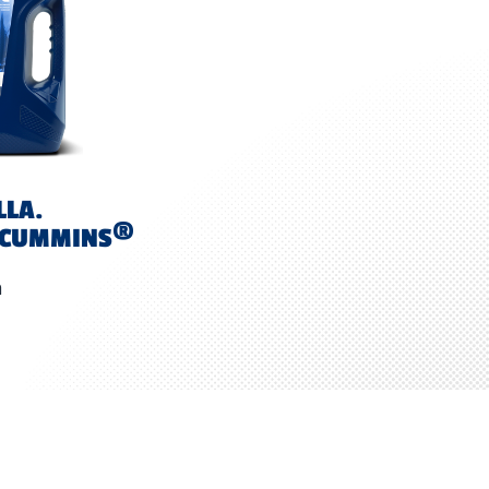
LLA.
®
 CUMMINS
n