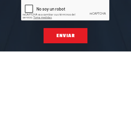
ENVIAR
NO TE PIERDAS
TEAM VALVOLINE
AMF1
HRI
El Original
Influencers
Mes del mecánico
AMF1
Aramco
ALIANZAS MUNDIALES