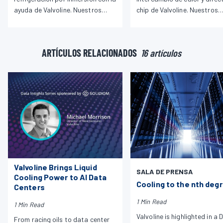
ayuda de Valvoline. Nuestros
chip de Valvoline. Nuestros
productos de refrigeración
productos proporcionan un
líquida proporcionan una
disipación de calor y un
disipación de calor y un
rendimiento superiores para
ARTÍCULOS RELACIONADOS
16 artículos
rendimiento superiores para
necesidades de HPC.
todos sus usos.
Valvoline Brings Liquid
SALA DE PRENSA
Cooling Power to AI Data
Cooling to the nth deg
Centers
1 Min Read
1 Min Read
Valvoline is highlighted in a 
From racing oils to data center