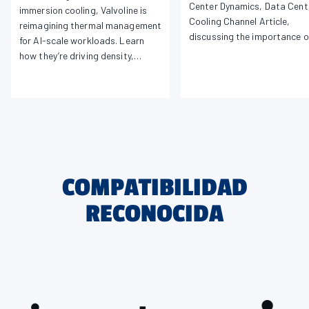
Center Dynamics, Data Cent
immersion cooling, Valvoline is
Cooling Channel Article,
reimagining thermal management
discussing the importance o
for AI-scale workloads. Learn
liquid cooling across the m
how they’re driving density,
data center landscape.
efficiency, and sustainability
forward
COMPATIBILIDAD
RECONOCIDA