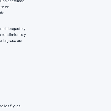
ta una adecuada
nte en
 de
r el desgaste y
su rendimiento y
 la grasa es:
e los 5 y los