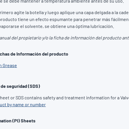
que se debe mantener a temperatura ambiente antes de su uso.
primero agite la botella y luego aplique una capa delgada a la cad
producto tiene un efecto espumante para penetrar más fácilmen
evaporarse el solvente, se obtiene una óptima lubricación.
nual del propietario y/o la ficha de información del producto an
fichas de Información del producto
in Grease
 de seguridad (SDS)
Sheet or SDS contains safety and treatment information for a Valv
duct by name or number
ation (PI) Sheets