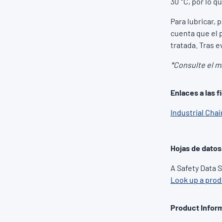
30 °C, por lo 
Para lubricar, 
cuenta que el 
tratada. Tras 
*Consulte el ma
Enlaces a las 
Industrial Cha
Hojas de datos
A Safety Data 
Look up a pro
Product Inform