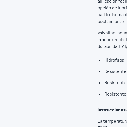
aplicación fáci
opción de lubr
particular man
cizallamiento.
Valvoline Indu
la adherencia. 
durabilidad. A
Hidrófuga
Resistente 
Resistente 
Resistente 
Instrucciones 
La temperatura 