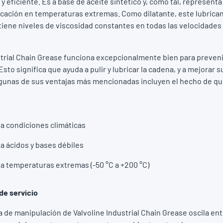
l y eficiente. Es a base de aceite sintético y, como tal, represen
icación en temperaturas extremas. Como dilatante, este lubrica
tiene niveles de viscosidad constantes en todas las velocidades
strial Chain Grease funciona excepcionalmente bien para preveni
Esto significa que ayuda a pulir y lubricar la cadena, y a mejorar 
lgunas de sus ventajas más mencionadas incluyen el hecho de que
a condiciones climáticas
a ácidos y bases débiles
a temperaturas extremas (-50 °C a +200 °C)
de servicio
de manipulación de Valvoline Industrial Chain Grease oscila entr