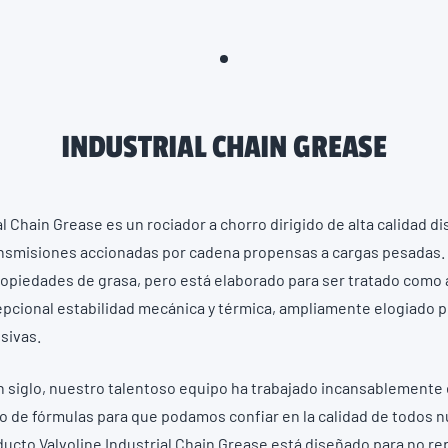
INDUSTRIAL CHAIN GREASE
al Chain Grease es un rociador a chorro dirigido de alta calidad d
ansmisiones accionadas por cadena propensas a cargas pesadas.
propiedades de grasa, pero está elaborado para ser tratado como 
epcional estabilidad mecánica y térmica, ampliamente elogiado 
sivas.
 siglo, nuestro talentoso equipo ha trabajado incansablemente 
 de fórmulas para que podamos confiar en la calidad de todos 
ducto Valvoline Industrial Chain Grease está diseñado para no r