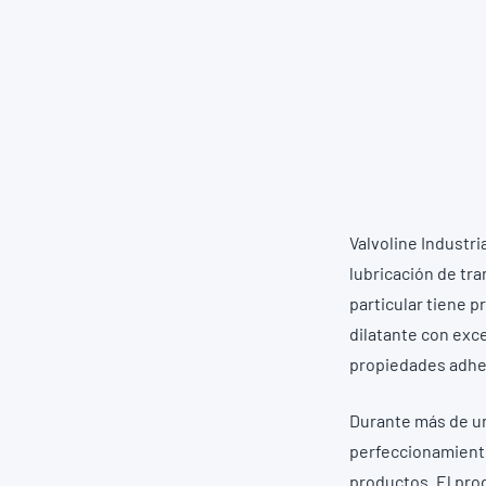
Valvoline Industri
lubricación de tr
particular tiene 
dilatante con exc
propiedades adhe
Durante más de un
perfeccionamiento
productos. El pro