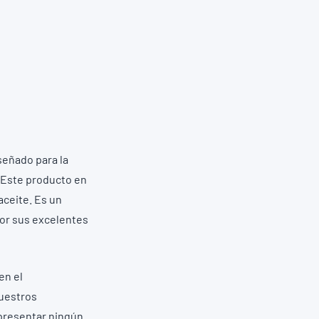
iseñado para la
 Este producto en
aceite. Es un
por sus excelentes
en el
nuestros
epresentar ningún