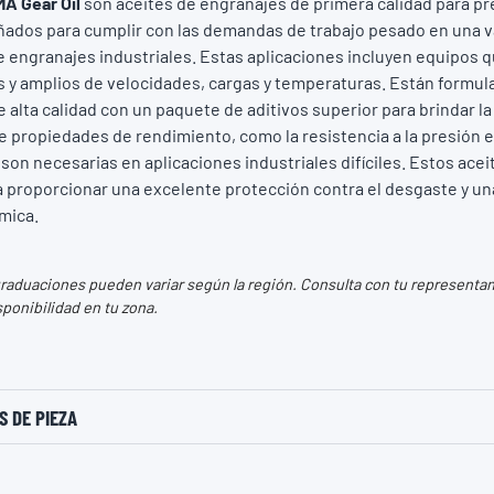
MA Gear Oil
son aceites de engranajes de primera calidad para p
ados para cumplir con las demandas de trabajo pesado en una v
e engranajes industriales. Estas aplicaciones incluyen equipos 
 y amplios de velocidades, cargas y temperaturas. Están formula
 alta calidad con un paquete de aditivos superior para brindar l
 propiedades de rendimiento, como la resistencia a la presión e
son necesarias en aplicaciones industriales difíciles. Estos acei
 proporcionar una excelente protección contra el desgaste y u
rmica.
aduaciones pueden variar según la región. Consulta con tu representant
sponibilidad en tu zona.
 DE PIEZA