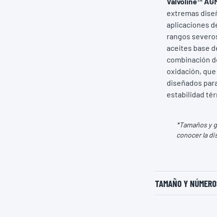
Valvoline™ AG
extremas diseñ
aplicaciones d
rangos severos
aceites base de
combinación de
oxidación, que 
diseñados para
estabilidad té
*Tamaños y gr
conocer la di
TAMAÑO Y NÚMEROS