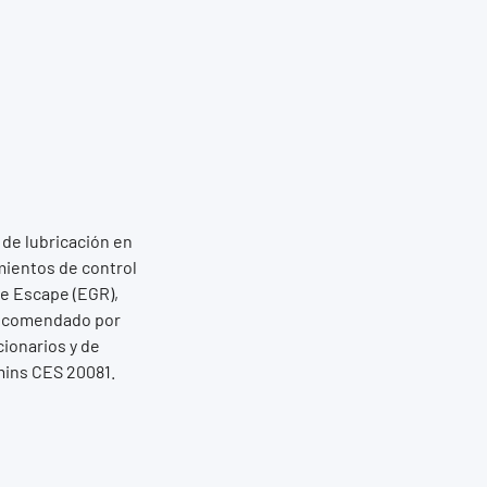
de lubricación en
mientos de control
de Escape (EGR),
 recomendado por
onarios y de
mins CES 20081.