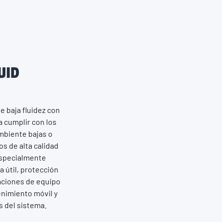
UID
e baja fluidez con
a cumplir con los
mbiente bajas o
s de alta calidad
especialmente
a útil, protección
caciones de equipo
enimiento móvil y
s del sistema.