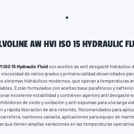
LVOLINE AW HVI ISO 15 HYDRAULIC FL
 ISO 15 Hydraulic Fluid
son aceites de anti desgasté hidráulico d
e viscosidad de varios grados y primera calidad desarrollados par
los sistemas hidráulicos modernos, que operan a temperaturas a
ables. Están formulados con aceites base parafínicos y nafténico
ionar excelente estabilidad y contienen agentes anti desgasté 
hibidores de óxido y oxidación y anti espumas para una larga vid
ón y rápida liberación de aire retenido. Recomendados para apli
carretera, camiones canasta, aplicaciones para equipo de mant
s que tienen amplias variaciones en las temperaturas operativa