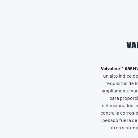
VA
Valvoline™ AW HVI
un alto índice d
requisitos de 
ampliamente vari
para proporc
seleccionados, in
contra la corrosi
pesado fuera de 
otros sistema