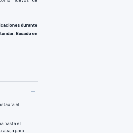
dicaciones durante
stándar.
Basado en
estaura el
na hasta el
trabaja para