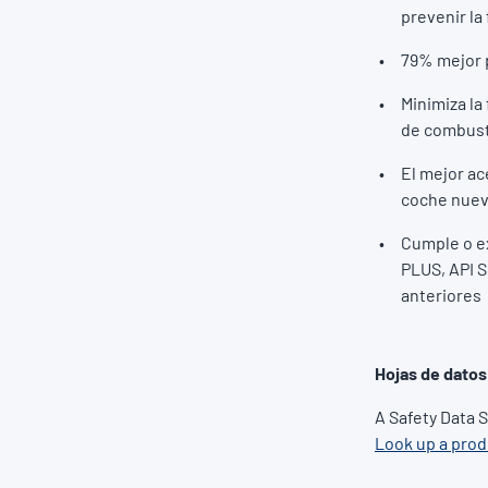
prevenir la
79% mejor p
Minimiza la
de combust
El mejor ac
coche nuevo
Cumple o ex
PLUS, API S
anteriores
Hojas de datos
A Safety Data 
Look up a pro