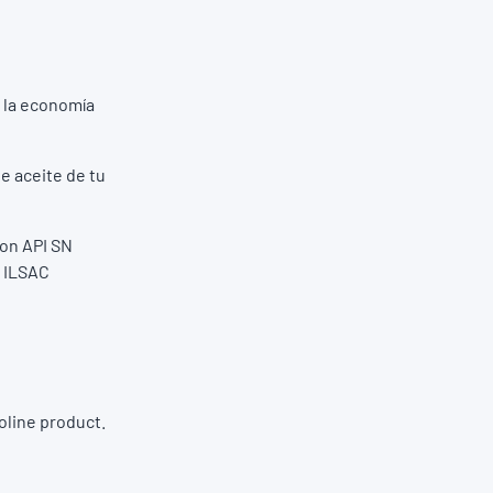
r la economía
e aceite de tu
con API SN
e ILSAC
oline product.