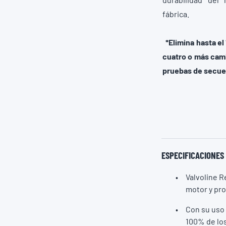
fábrica
*
Elimina hasta el
cuatro o más cam
pruebas de secuen
ESPECIFICACIONES
Valvoline R
motor y pr
Con su uso 
100% de los