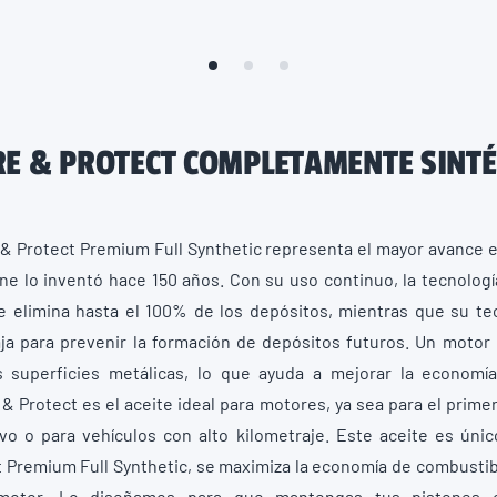
E & PROTECT COMPLETAMENTE SINT
& Protect Premium Full Synthetic representa el mayor avance 
ne lo inventó hace 150 años. Con su uso continuo, la tecnologí
e elimina hasta el 100% de los depósitos, mientras que su te
aja para prevenir la formación de depósitos futuros. Un motor 
as superficies metálicas, lo que ayuda a mejorar la economí
 & Protect es el aceite ideal para motores, ya sea para el prime
o o para vehículos con alto kilometraje. Este aceite es únic
 Premium Full Synthetic, se maximiza la economía de combustible
l motor. Lo diseñamos para que mantengas tus
pistones