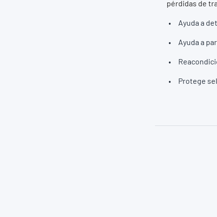
pérdidas de tr
Ayuda a det
Ayuda a par
Reacondicio
Protege se