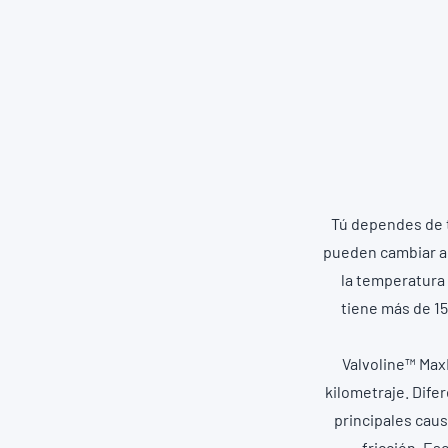
Tú dependes de t
pueden
cambiar a
la temperatura
tiene más de 1
Valvoline™ Max
kilometraje. Dife
principales cau
fricción. E