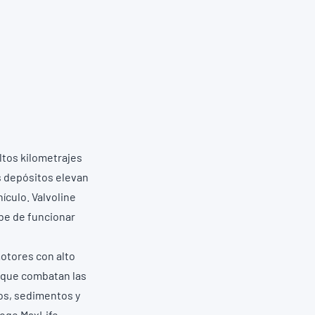
ltos kilometrajes
s depósitos elevan
ículo. Valvoline
be de funcionar
otores con alto
s que
combatan las
s, sedimentos y
coge MaxLife.