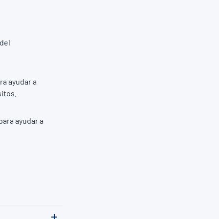
 del
ra ayudar a
itos.
 para ayudar a