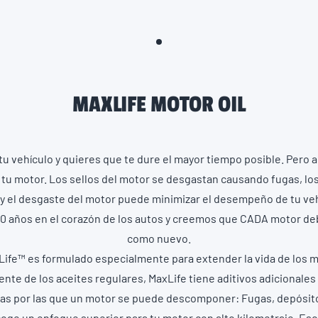
MAXLIFE MOTOR OIL
u vehículo y quieres que te dure el
mayor tiempo posible. Pero a
 tu moto
r
. Los sellos del motor se desgastan
causando fugas, lo
 y
el desgaste del motor puede minimizar el desempeño
de tu veh
50 años en
el corazón de los autos y creemos que CADA motor
de
como nuevo.
Life™ es
formulado especialmente para extender la vida de los
m
rente de los aceites
regulares, MaxLife tiene aditivos adicionale
sas por las que un motor
se puede descomponer: Fugas, depósito
scoge un enfoque superior para tu motor con
alto kilometraje. Es