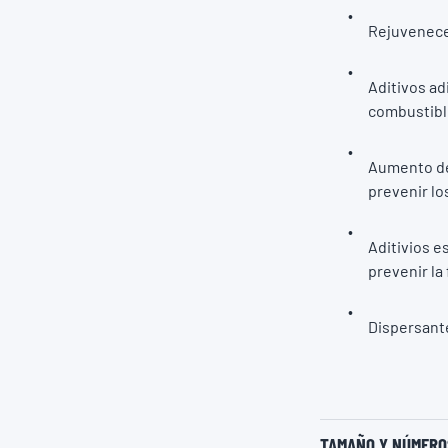
Rejuvenece 
Aditivos ad
combustible
Aumento de 
prevenir lo
Aditivios e
prevenir la
Dispersante
TAMAÑO Y NÚMEROS