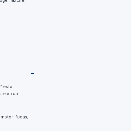
™ está
ste en un
 motor: fugas,