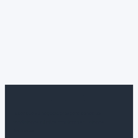
AGRICULTURA
Hacer que su negocio prospere donde las
condiciones difíciles requieren soluciones
dedicadas.