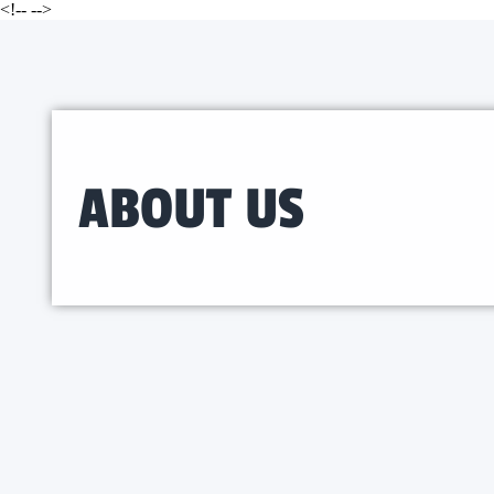
<!--
-->
ABOUT US