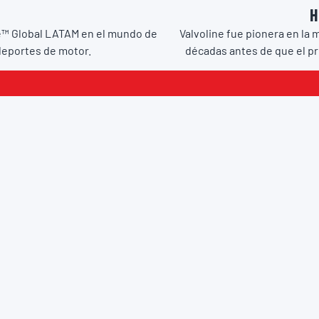
H
ne™ Global LATAM en el mundo de
Valvoline fue pionera en la 
 deportes de motor.
décadas antes de que el pr