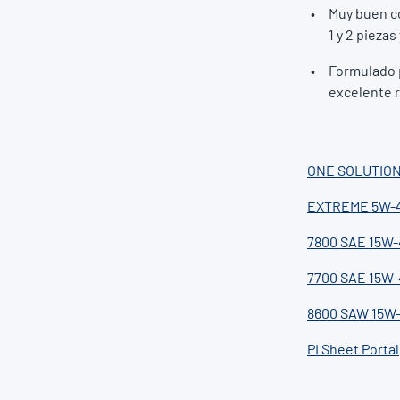
Muy buen co
1 y 2 pieza
Formulado p
excelente r
ONE SOLUTION
EXTREME 5W-
7800 SAE 15W-
7700 SAE 15W-
8600 SAW 15W
PI Sheet Portal