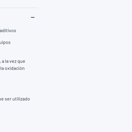
aditivos
quipos
 a la vez que
 la oxidación
e ser utilizado