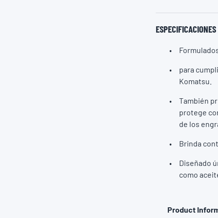
ESPECIFICACIONES
Formulados 
para cumpli
Komatsu.
También pro
protege con
de los engr
Brinda cont
Diseñado ún
como aceit
Product Inform