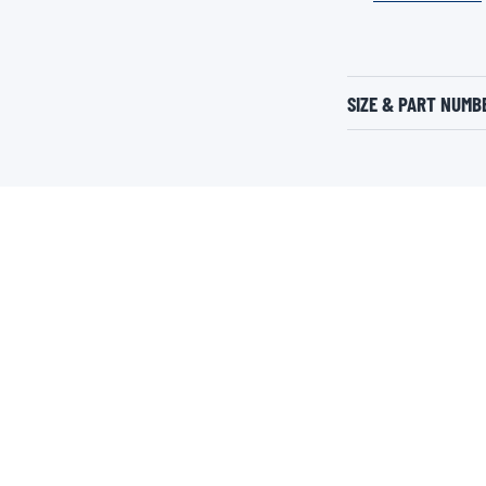
SIZE & PART NUMB
DO NOT MISS
TEAM VALVOLINE
GLOBAL PART
AMF1
HRI
AMAF1
Mechanics Month
Influencers
Aramco
AMF1