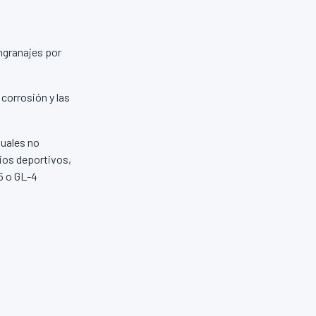
ngranajes por
 corrosión y las
uales no
rios deportivos,
5 o GL-4