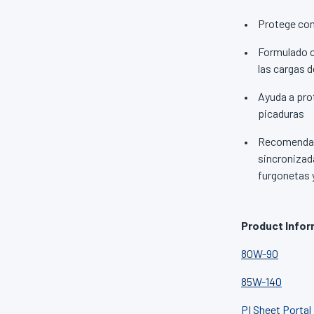
Protege con
Formulado c
las cargas 
Ayuda a prot
picaduras
Recomendado
sincronizad
furgonetas 
Product Infor
80W-90
85W-140
PI Sheet Portal