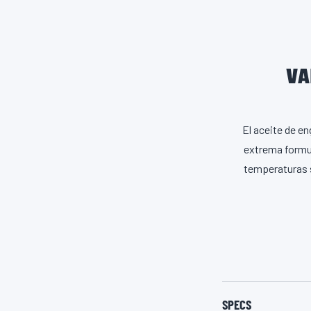
VA
El aceite de en
extrema formul
temperaturas s
SPECS