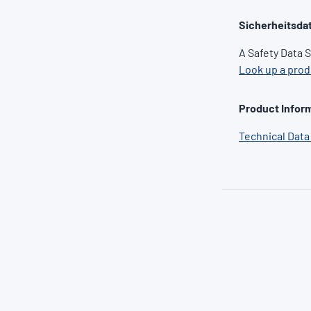
Sicherheitsda
A Safety Data 
Look up a pro
Product Inform
Technical Data