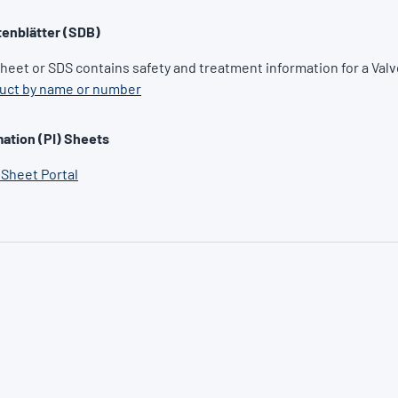
tenblätter (SDB)
Sheet or SDS contains safety and treatment information for a Valv
duct by name or number
ation (PI) Sheets
 Sheet Portal